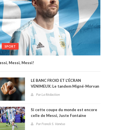
SPORT
ssi, Messi, Messi!
LE BANC FROID ET L'ÉCRAN
VENIMEUX: Le tandem Migné-Morvan
et le naufrage de la sélection
Par La Rédaction
haïtienne à la Coupe du monde 2026
Si cette coupe du monde est encore
celle de Messi, Juste Fontaine
pourrait être effacé des annales
Par Franck S. Vanéus