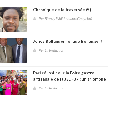
Chronique de la traversée (5)
Par Blondy Wolf Leblanc (Gabynho)
Jones Bellanger, le juge Bellanger!
Par La Rédaction
Pari réussi pour la Foire gastro-
artisanale de la JEDF37 : un triomphe
culturel et communautaire à
Par La Rédaction
Fontamara