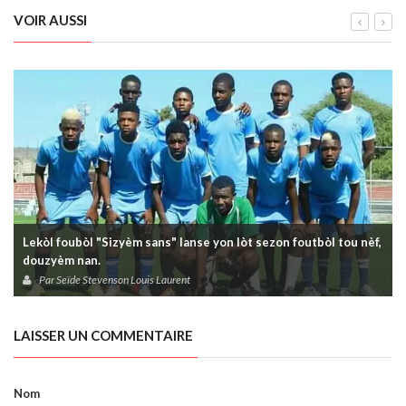
VOIR AUSSI
Lekòl foubòl "Sizyèm sans" lanse yon lòt sezon foutbòl tou nèf,
douzyèm nan.
Par Seïde Stevenson Louis Laurent
LAISSER UN COMMENTAIRE
Nom