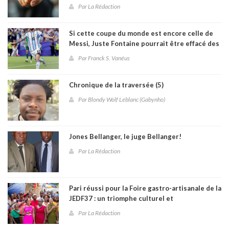
sélection haïtienne à la Coupe du monde 2026
Par La Rédaction
Si cette coupe du monde est encore celle de
Messi, Juste Fontaine pourrait être effacé des
annales
Par Franck S. Vanéus
Chronique de la traversée (5)
Par Blondy Wolf Leblanc (Gabynho)
Jones Bellanger, le juge Bellanger!
Par La Rédaction
Pari réussi pour la Foire gastro-artisanale de la
JEDF37 : un triomphe culturel et
communautaire à Fontamara
Par La Rédaction