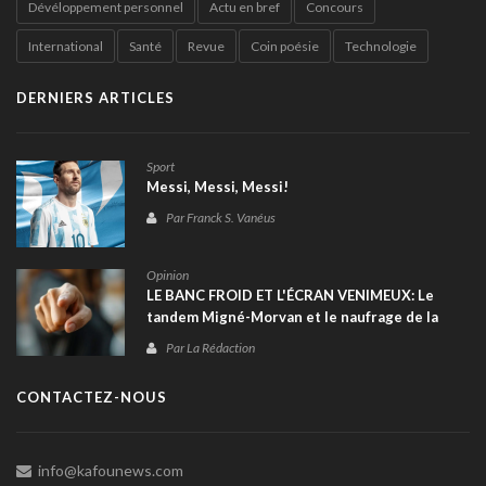
Dévéloppement personnel
Actu en bref
Concours
International
Santé
Revue
Coin poésie
Technologie
DERNIERS ARTICLES
Sport
Messi, Messi, Messi!
Par Franck S. Vanéus
Opinion
LE BANC FROID ET L'ÉCRAN VENIMEUX: Le
tandem Migné-Morvan et le naufrage de la
sélection haïtienne à la Coupe du monde 2026
Par La Rédaction
CONTACTEZ-NOUS
info@kafounews.com