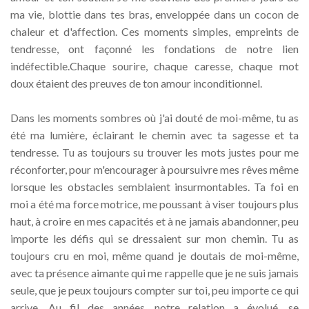
ma vie, blottie dans tes bras, enveloppée dans un cocon de
chaleur et d'affection. Ces moments simples, empreints de
tendresse, ont façonné les fondations de notre lien
indéfectible.Chaque sourire, chaque caresse, chaque mot
doux étaient des preuves de ton amour inconditionnel.
Dans les moments sombres où j'ai douté de moi-même, tu as
été ma lumière, éclairant le chemin avec ta sagesse et ta
tendresse. Tu as toujours su trouver les mots justes pour me
réconforter, pour m'encourager à poursuivre mes rêves même
lorsque les obstacles semblaient insurmontables. Ta foi en
moi a été ma force motrice, me poussant à viser toujours plus
haut, à croire en mes capacités et à ne jamais abandonner, peu
importe les défis qui se dressaient sur mon chemin. Tu as
toujours cru en moi, même quand je doutais de moi-même,
avec ta présence aimante qui me rappelle que je ne suis jamais
seule, que je peux toujours compter sur toi, peu importe ce qui
arrive. Au fil des années, notre relation a évolué, se