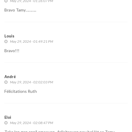
May 29, 2024 - 01:26:07 PM
Bravo Tamy………..
Louis
May 29, 2024 - 01:49:21 PM
Bravo!!!
André
May 29, 2024 - 02:02:03 PM
Félicitations Ruth
Eloi
May 29, 2024 - 02:08:47 PM
Teks lan gen anpil emosyon , felisitasyon pou bel lèt sa Tamy,