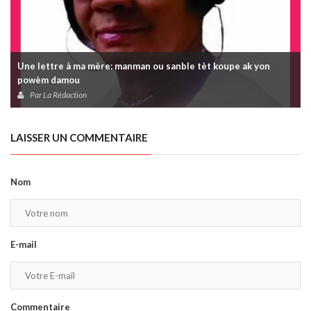
Une lettre à ma mère: manman ou sanble tèt koupe ak yon
powèm damou
Par La Rédaction
LAISSER UN COMMENTAIRE
Nom
E-mail
Commentaire