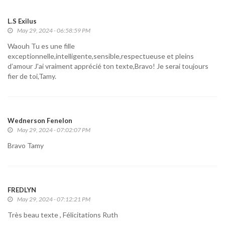
L.S Exilus
May 29, 2024 - 06:58:59 PM
Waouh Tu es une fille
exceptionnelle,intelligente,sensible,respectueuse et pleins
d’amour J'ai vraiment apprécié ton texte,Bravo! Je serai toujours
fier de toi,Tamy.
Wednerson Fenelon
May 29, 2024 - 07:02:07 PM
Bravo Tamy
FREDLYN
May 29, 2024 - 07:12:21 PM
Très beau texte , Félicitations Ruth