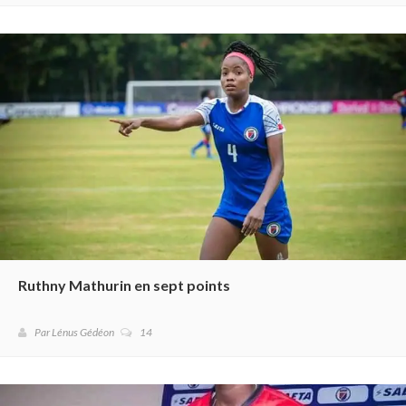
Ruthny Mathurin en sept points
Par Lénus Gédéon
14