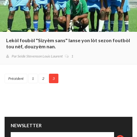
Lekòl foubòl "Sizyèm sans" lanse yon lòt sezon foutbòl
tou nèf, douzyèm nan.
Par Seïde Stevenson Louis Laurent
1
Précédent
1
2
3
NEWSLETTER