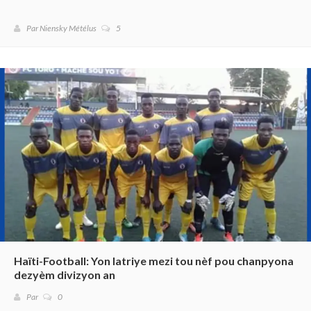
Par Niensky Métélus
5
Haïti-Football: Yon latriye mezi tou nèf pou chanpyona
dezyèm divizyon an
Par
0