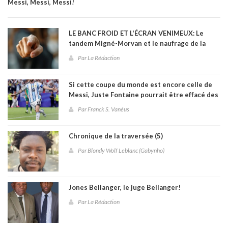
Messi, Messi, Messi!
LE BANC FROID ET L'ÉCRAN VENIMEUX: Le
tandem Migné-Morvan et le naufrage de la
sélection haïtienne à la Coupe du monde 2026
Par La Rédaction
Si cette coupe du monde est encore celle de
Messi, Juste Fontaine pourrait être effacé des
annales
Par Franck S. Vanéus
Chronique de la traversée (5)
Par Blondy Wolf Leblanc (Gabynho)
Jones Bellanger, le juge Bellanger!
Par La Rédaction