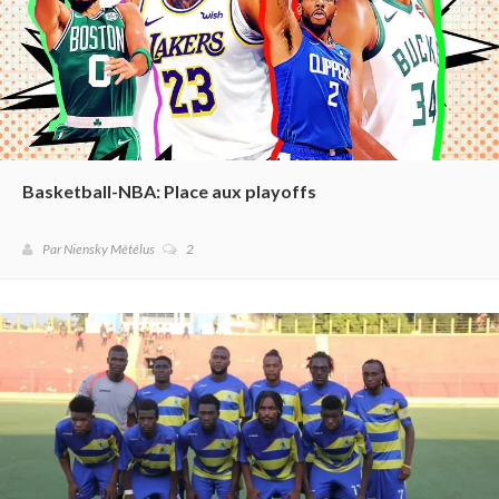
Basketball-NBA: Place aux playoffs
Par Niensky Métélus
2