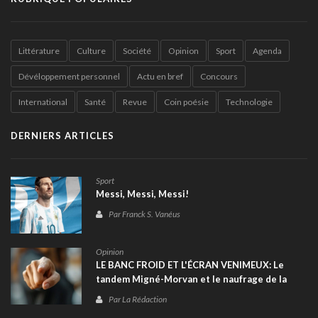
Littérature
Culture
Société
Opinion
Sport
Agenda
Dévéloppement personnel
Actu en bref
Concours
International
Santé
Revue
Coin poésie
Technologie
DERNIERS ARTICLES
Sport
Messi, Messi, Messi!
Par Franck S. Vanéus
Opinion
LE BANC FROID ET L'ÉCRAN VENIMEUX: Le
tandem Migné-Morvan et le naufrage de la
sélection haïtienne à la Coupe du monde 2026
Par La Rédaction