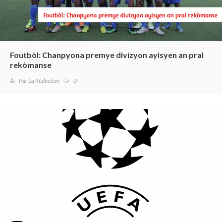
Foutbòl: Chanpyona premye divizyon ayisyen an pral
rekòmanse
Par La Rédaction
0