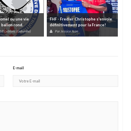
omel ou une vie
FHF - Fredler Christophe s'envole
Rut
 ballon rond.
définitivement pour la France!
olf Leblanc (Gabynho)
Par Jessica Jean
P
E-mail