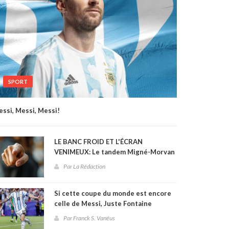
SPORT
ssi, Messi, Messi!
LE BANC FROID ET L'ÉCRAN
VENIMEUX: Le tandem Migné-Morvan
et le naufrage de la sélection
Par La Rédaction
haïtienne à la Coupe du monde 2026
Si cette coupe du monde est encore
celle de Messi, Juste Fontaine
pourrait être effacé des annales
Par Franck S. Vanéus