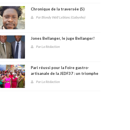
Chronique de la traversée (5)
Par Blondy Wolf Leblanc (Gabynho)
Jones Bellanger, le juge Bellanger!
Par La Rédaction
Pari réussi pour la Foire gastro-
artisanale de la JEDF37 : un triomphe
culturel et communautaire à
Par La Rédaction
Fontamara