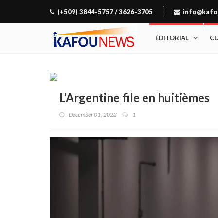
(+509) 3844-5757 / 3626-3705
info@kafo
ÉDITORIAL
C
L’Argentine file en huitièmes
December 01, 2022
1