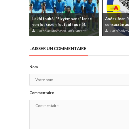
Lekòl foubòl "Sizyèm sans" lanse
Anéas Jean R
yon lòt sezon foutbòl tou nèf,
consacrée au
douzyèm nan.
Par Seïde Stevenson Louis Laurent
Par Blondy W
LAISSER UN COMMENTAIRE
Nom
Commentaire