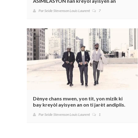
ASIMILASYON nan kreyòl ayisyen an
Par Seïde Stevenson Louis Laurent
7
Dènye chans mwen, yon tit, yon mizik ki
bay kreyòl ayisyen an on ti jarèt andiplis.
Par Seïde Stevenson Louis Laurent
1