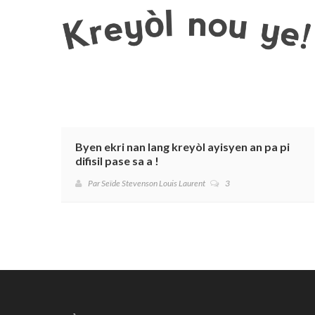
Byen ekri nan lang kreyòl ayisyen an pa pi
difisil pase sa a !
Par Seïde Stevenson Louis Laurent
3