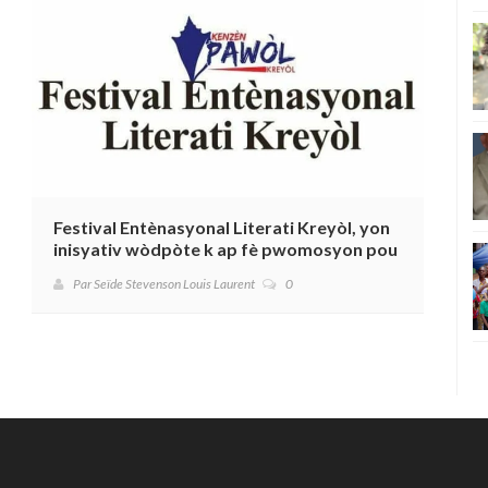
Festival Entènasyonal Literati Kreyòl, yon
inisyativ wòdpòte k ap fè pwomosyon pou
lang ak kilti kreyòl.
Par Seïde Stevenson Louis Laurent
0