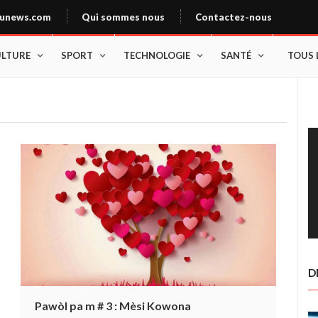
unews.com
Qui sommes nous
Contactez-nous
ULTURE
SPORT
TECHNOLOGIE
SANTÉ
TOUS 
D
Pawòl pa m # 3 : Mèsi Kowona