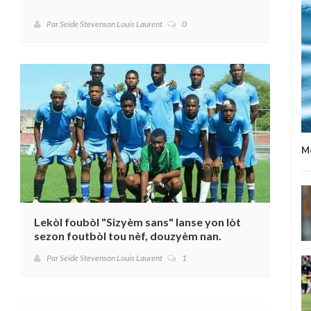
Par Seïde Stevenson Louis Laurent
0
Me
Lekòl foubòl "Sizyèm sans" lanse yon lòt
sezon foutbòl tou nèf, douzyèm nan.
Par Seïde Stevenson Louis Laurent
1