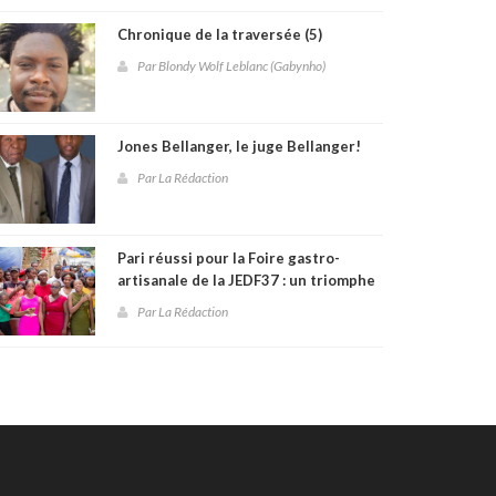
Chronique de la traversée (5)
Par Blondy Wolf Leblanc (Gabynho)
Jones Bellanger, le juge Bellanger!
Par La Rédaction
Pari réussi pour la Foire gastro-
artisanale de la JEDF37 : un triomphe
culturel et communautaire à
Par La Rédaction
Fontamara