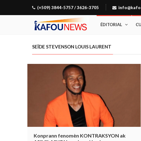
(+509) 3844-5757 / 3626-3705
info@kafo
ÉDITORIAL
C
SEÏDE STEVENSON LOUIS LAURENT
Konprann fenomèn KONTRAKSYON ak