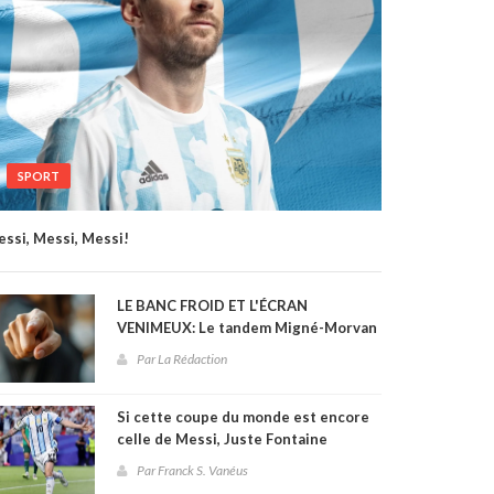
SPORT
ssi, Messi, Messi!
LE BANC FROID ET L'ÉCRAN
VENIMEUX: Le tandem Migné-Morvan
et le naufrage de la sélection
Par La Rédaction
haïtienne à la Coupe du monde 2026
Si cette coupe du monde est encore
celle de Messi, Juste Fontaine
pourrait être effacé des annales
Par Franck S. Vanéus