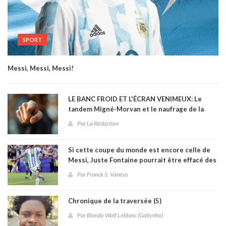
SPORT
Messi, Messi, Messi!
LE BANC FROID ET L'ÉCRAN VENIMEUX: Le
tandem Migné-Morvan et le naufrage de la
sélection haïtienne à la Coupe du monde 2026
Par La Rédaction
Si cette coupe du monde est encore celle de
Messi, Juste Fontaine pourrait être effacé des
annales
Par Franck S. Vanéus
Chronique de la traversée (5)
Par Blondy Wolf Leblanc (Gabynho)