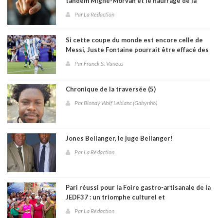
tandem Migné-Morvan et le naufrage de la
sélection haïtienne à la Coupe du monde 2026
Par La Rédaction
Si cette coupe du monde est encore celle de
Messi, Juste Fontaine pourrait être effacé des
annales
Par Franck S. Vanéus
Chronique de la traversée (5)
Par Blondy Wolf Leblanc (Gabynho)
Jones Bellanger, le juge Bellanger!
Par La Rédaction
Pari réussi pour la Foire gastro-artisanale de la
JEDF37 : un triomphe culturel et
communautaire à Fontamara
Par La Rédaction