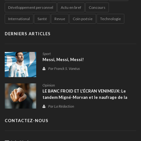
Dévéloppement personnel
Actu en bref
Concours
International
Santé
Revue
Coin poésie
Technologie
DERNIERS ARTICLES
Sport
Messi, Messi, Messi!
Par Franck S. Vanéus
Opinion
LE BANC FROID ET L'ÉCRAN VENIMEUX: Le
tandem Migné-Morvan et le naufrage de la
sélection haïtienne à la Coupe du monde 2026
Par La Rédaction
CONTACTEZ-NOUS